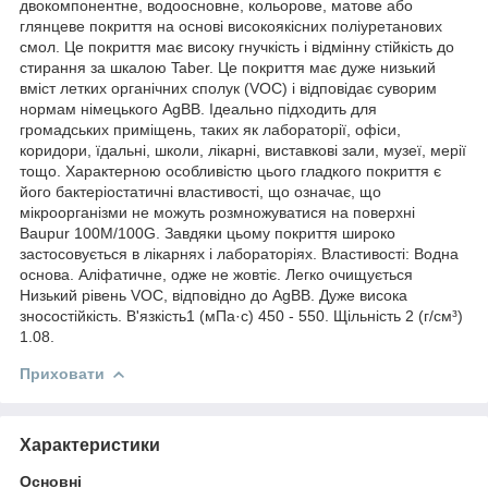
двокомпонентне, водоосновне, кольорове, матове або
глянцеве покриття на основі високоякісних поліуретанових
смол. Це покриття має високу гнучкість і відмінну стійкість до
стирання за шкалою Taber. Це покриття має дуже низький
вміст летких органічних сполук (VOC) і відповідає суворим
нормам німецького AgBB. Ідеально підходить для
громадських приміщень, таких як лабораторії, офіси,
коридори, їдальні, школи, лікарні, виставкові зали, музеї, мерії
тощо. Характерною особливістю цього гладкого покриття є
його бактеріостатичні властивості, що означає, що
мікроорганізми не можуть розмножуватися на поверхні
Baupur 100M/100G. Завдяки цьому покриття широко
застосовується в лікарнях і лабораторіях. Властивості: Водна
основа. Аліфатичне, одже не жовтіє. Легко очищується
Низький рівень VOC, відповідно до AgBB. Дуже висока
зносостійкість. В'язкість1 (мПа·с) 450 - 550. Щільність 2 (г/см³)
1.08.
Приховати
Характеристики
Основні