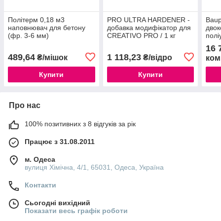
Політерм 0,18 м3
PRO ULTRA HARDENER -
Baup
наповнювач для бетону
добавка модифікатор для
дво
(фр. 3-6 мм)
CREATIVO PRO / 1 кг
полі
для 
16 
RAL
489,64
1 118,23
₴/мішок
₴/відро
ком
Купити
Купити
Про нас
100% позитивних з 8 відгуків за рік
Працює з 31.08.2011
м. Одеса
вулиця Хімічна, 4/1, 65031, Одеса, Україна
Контакти
Сьогодні вихідний
Показати весь графік роботи