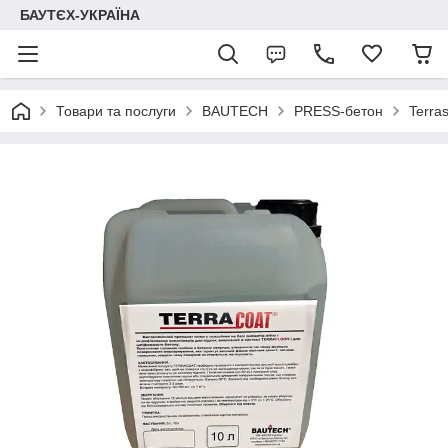
БАУТЄХ-УКРАЇНА
Товари та послуги
BAUTECH
PRESS-бетон
Terras