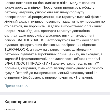
нового покоління на базі силікатів літію і модифікованих
кополімерів для підлог. Просочення проникає глибоко в
бетонну матрицю, утворюючи так звану формулу
поверхневого мікроармування, яке гарантує високий фізико-
хімічний захист, зміцнює поверхню, завдяки чому поверхня не
стирається, не порошить. Завдяки використанню органічних і
неорганічних з'єднань препарат гарантує довголітню
експлуатацію поверхні, з властивостями антиковзання і
блиску. ЗАСТОСУВАННЯ Застосовується на тонкошарових
підлогах, декоративних безшовних полірованих підлогах
TERRAFLOOR, а також на старих і нових шліфованих
бетонних підлогах в виробничих приміщеннях, на складах, в
харчовій і фармацевтичній промисловості, об'єктах торгівлі.
ВЛАСТИВОСТІ ПРОДУКТУ • Гарантує захист від: плям, УФ
променів, стирання, хімічного впливу, пішохідного і колісного
руху. • Готовий до використання, легкий в застосуванні і в
очищенні • Безбарвне, глянцеве покриття. • Не тьмяніє.
Приховати
Характеристики
Основні