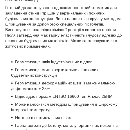
Готовий до застосування однокомпонентний герметик для
закладення стиків і тріщин у вертикальних і похилих
будівельних конструкціях. Легко наноситься вручну методом
шприцування за допомогою спеціальних пістолетів.
Вивержується внаслідок хімічної реакції з вологою повітря.
Після затвердіння має гарну еластичність і чудову адгезію до
основних будівельних матеріалів. Може застосовуватися в
житлових приміщеннях.
Герметизація швів індустріальних підлог
Герметизація стиків вертикальних і похилих
будівельних конструкцій
Герметизація деформаційних швів із максимальною
деформацією ± 25%
Відповідає нормам EN ISO 16600 тип F, клас 25HM
Може наноситися методом шприцування в широкому
інтервалі температур
Не тече в вертикальних швах
Гарна адгезія до бетону, металу, органічних покриттів,