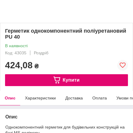
Герметик однокомпонентний поліуретановий
PU 40
В наявності
Код: 43035
Роздріб
424,08
₴
Купити
Опис
Характеристики
Доставка
Оплата
Умови п
Опис
Однокомпонентний герметик для будівельних конструкцій на
базі MS-полімеру