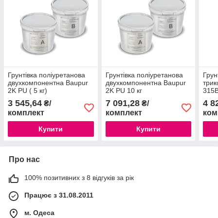
Грунтівка поліуретанова
Грунтівка поліуретанова
Грун
двухкомпонентна Baupur
двухкомпонентна Baupur
трик
2K PU ( 5 кг)
2K PU 10 кг
315B
3 545,64
7 091,28
4 8
₴/
₴/
комплект
комплект
ком
Купити
Купити
Про нас
100% позитивних з 8 відгуків за рік
Працює з 31.08.2011
м. Одеса