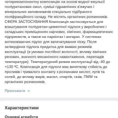
чотирикомпонентну композицію на основі водної емульсії
поліуретанових смол, суміші гідравлічних в'яжучих і
мінеральних заповнювачів спеціально підібраного
поліфракційного складу. Не містить органічних розчинників.
СФЕРА ЗАСТОСУВАННЯ Композиція застосовується для
влаштування поліуретан-цементної підлоги у виробничих і
складських приміщеннях харчових, хімічних, фармацевтичних
підприємств, а також на паркінгах і ангарах. У системах
антиковзаючих підлог для запечатування піску. Після
затвердіння підлога придатна для важких режимів
експлуатації (в умовах постійної вологості, впливу хімічних
речовин, значного механічного навантаження, перепадів
температури). Температурний режим експлуатації від -40 до
+130 ºС. Композиція для підлоги має виняткову стійкість до
проливів і тривалого контакту з розчинами кислот, лугів та
солей, до впливу жирів, масел, спиртів, газів, ПММ та
органічних розчинників.
Приховати
Характеристики
Основні атрибути