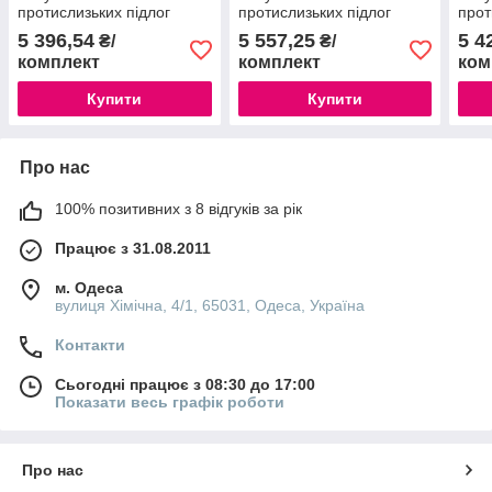
протислизьких підлог
протислизьких підлог
прот
Baupur 310B PU. Колір
Baupur 310B PU Зелений
Baup
5 396,54
5 557,25
5 4
₴/
₴/
-Сірий (9кг)
9,0 кг
9,0 к
комплект
комплект
ком
Купити
Купити
Про нас
100% позитивних з 8 відгуків за рік
Працює з 31.08.2011
м. Одеса
вулиця Хімічна, 4/1, 65031, Одеса, Україна
Контакти
Сьогодні працює з 08:30 до 17:00
Показати весь графік роботи
Про нас