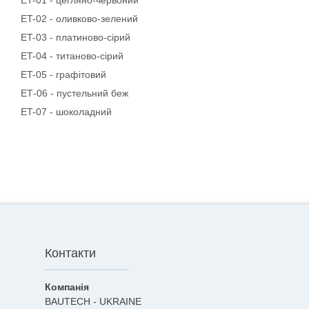
ЕT-01 - цегляно-червоний
ЕT-02 - оливково-зелений
ЕT-03 - платиново-сірий
ЕT-04 - титаново-сірий
ЕT-05 - графітовий
ЕТ-06 - пустельний беж
ЕT-07 - шоколадний
Контакти
BAUTECH - UKRAINE