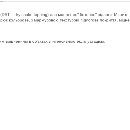
DST – dry shake topping) для монолітної бетонної підлоги. Містить 
орює кольорове, з мармуровою текстурою підлогове покриття, міцне т
им зміцненням в об'єктах з інтенсивною експлуатацією.