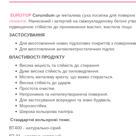
EUROTOP
Corundum
це металева суха посипка для поверхні (
пігменти
. Нанесений і затертий на свіжоукладеному бетоні утв
підвищеною стійкістю до проникнення мастил, мастила тощо.
ЗАСТОСУВАННЯ
Для виготовлення нових підлогових покриттів з поверхнев
Для виготовлення антиелектростатичних підлог.
ВЛАСТИВОСТІ ПРОДУКТУ
Висока міцність та стійкість до стирання.
Дуже висока стійкість до пиловиділення.
Містить металеву крихту, що важко стирається.
Висока стійкість до ударів.
Простота очистки.
Непроникна та непилеутворююча поверхня.
Для застосування всередині та зовні будівель.
Морозостійка.
Широка кольорова палітра.
Стандартні кольорові тони:
BT400 - натурально-сірий