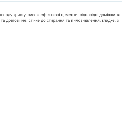
тверду крихту, високоефективні цементи, відповідні домішки та
а довговічне, стійке до стирання та пиловиділення, гладке, з