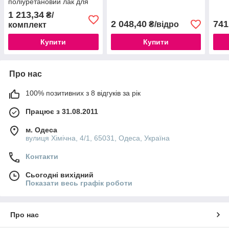
поліуретановий лак для
фінішного шару / 1кг
1 213,34
₴/
2 048,40
741
₴/відро
комплект
Купити
Купити
Про нас
100% позитивних з 8 відгуків за рік
Працює з 31.08.2011
м. Одеса
вулиця Хімічна, 4/1, 65031, Одеса, Україна
Контакти
Сьогодні вихідний
Показати весь графік роботи
Про нас