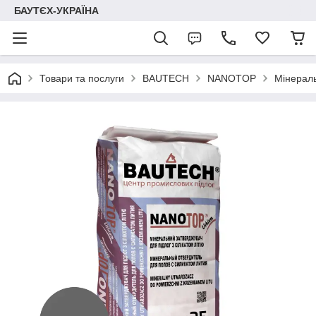
БАУТЄХ-УКРАЇНА
Товари та послуги
BAUTECH
NANOTOP
Мінераль