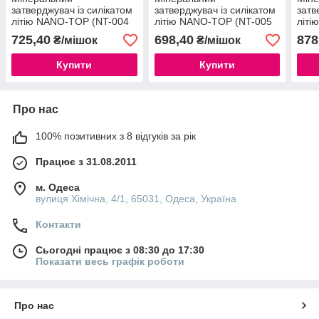
затверджувач із силікатом
затверджувач із силікатом
затв
літію NANO-TOP (NT-004
літію NANO-TOP (NT-005
літі
титаново-сірий)
графітний)
пуст
725,40
698,40
878
₴/мішок
₴/мішок
Купити
Купити
Про нас
100% позитивних з 8 відгуків за рік
Працює з 31.08.2011
м. Одеса
вулиця Хімічна, 4/1, 65031, Одеса, Україна
Контакти
Сьогодні працює з 08:30 до 17:30
Показати весь графік роботи
Про нас