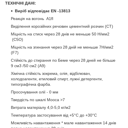
ТЕХНІЧНІ ДАНІ:
Виріб відповідає EN -13813
Реакція на вогонь A1fl
Виділення корозійних речовин цементний розчин (СТ)
Міцність на стиск через 28 днів не меньше 50 Н/мм2
(С5O)
Міцність на згинання через 28 дній не меньше 7Н/мм2
(F7)
Стійкість до стирання по Беме через 28 дней не більше
9 см3 /50 см2 (A9)
Хімічна стійкість зокрема, олія, відбілювач,
холодоагенти, етиловий спирт, лужні детергенти,
типографічна фарба.
Просочування олії - 0 мм
Твердість по шкалі Мооса >7
Витрата матеріалу 4,0-5,0 кг/м2
Температура застосування від +5°C до +30°C
Можливість навантаження * мале навантаження 14 днів