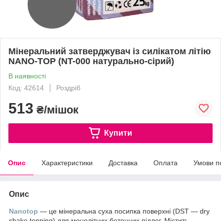
Мінеральний затверджувач із силікатом літію
NANO-TOP (NT-000 натурально-сірий)
В наявності
Код: 42614
Роздріб
513
₴/мішок
Купити
Опис
Характеристики
Доставка
Оплата
Умови п
Опис
Nanotop
— це мінеральна суха посипка поверхні (DST — dry
shake topping) для монолітних бетонних підлог. Містить