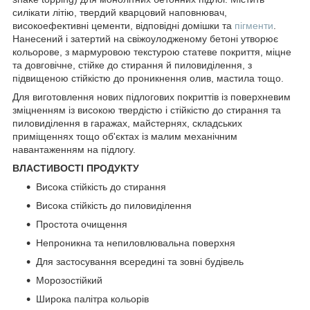
силікати літію, твердий кварцовий наповнювач,
високоефективні цементи, відповідні домішки та
пігменти
.
Нанесений і затертий на свіжоулодженому бетоні утворює
кольорове, з мармуровою текстурою статеве покриття, міцне
та довговічне, стійке до стирання й пиловиділення, з
підвищеною стійкістю до проникнення олив, мастила тощо.
Для виготовлення нових підлогових покриттів із поверхневим
зміцненням із високою твердістю і стійкістю до стирання та
пиловиділення в гаражах, майстернях, складських
приміщеннях тощо об'єктах із малим механічним
навантаженням на підлогу.
ВЛАСТИВОСТІ ПРОДУКТУ
Висока стійкість до стирання
Висока стійкість до пиловиділення
Простота очищення
Непроникна та непиловлювальна поверхня
Для застосування всередині та зовні будівель
Морозостійкий
Широка палітра кольорів