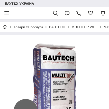
БАУТЄХ-УКРАЇНА
Товари та послуги
BAUTECH
MULTITOP WET
Мет