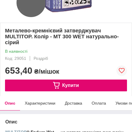
Металево-кремнієвий затверджувач
MULTITOP. Колір - MT 300 WET натурально-
сірий
В наявності
Код: 29051
Роздріб
653,40
₴/мішок
Купити
Опис
Характеристики
Доставка
Оплата
Умови п
Опис
MULTITOP
® Enduro Wеt
— це метало-кремнієва суха суміш