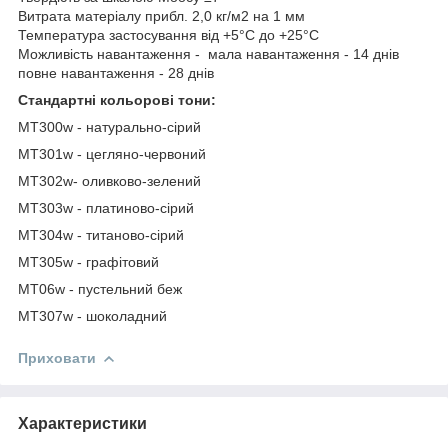
Витрата матеріалу прибл. 2,0 кг/м2 на 1 мм
Температура застосування від +5°C до +25°C
Можливість навантаження - мала навантаження - 14 днів
повне навантаження - 28 днів
Стандартні кольорові тони:
МT300w - натурально-сірий
МT301w - цегляно-червоний
МT302w- оливково-зелений
МT303w - платиново-сірий
МT304w - титаново-сірий
МT305w - графітовий
МТ06w - пустельний беж
МT307w - шоколадний
Приховати
Характеристики