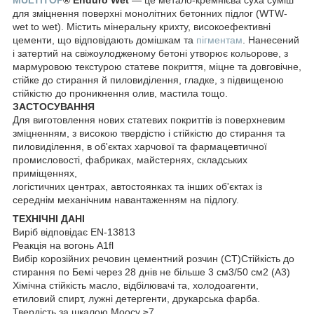
для зміцнення поверхні монолітних бетонних підлог (WTW-
wet to wet). Містить мінеральну крихту, високоефективні
цементи, що відповідають домішкам та
пігментам
. Нанесений
і затертий на свіжоулодженому бетоні утворює кольорове, з
мармуровою текстурою статеве покриття, міцне та довговічне,
стійке до стирання й пиловиділення, гладке, з підвищеною
стійкістю до проникнення олив, мастила тощо.
ЗАСТОСУВАННЯ
Для виготовлення нових статевих покриттів із поверхневим
зміцненням, з високою твердістю і стійкістю до стирання та
пиловиділення, в об'єктах харчової та фармацевтичної
промисловості, фабриках, майстернях, складських
приміщеннях,
логістичних центрах, автостоянках та інших об'єктах із
середнім механічним навантаженням на підлогу.
ТЕХНІЧНІ ДАНІ
Виріб відповідає EN-13813
Реакція на вогонь A1fl
Вибір корозійних речовин цементний розчин (CT)Стійкість до
стирання по Бемі через 28 днів не більше 3 см3/50 см2 (A3)
Хімічна стійкість масло, відбілювачі та, холодоагенти,
етиловий спирт, лужні детергенти, друкарська фарба.
Твердість за шкалою Моосу ≥7