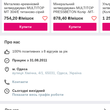
Металево-кремнієвий
Мінеральний
Ульт
затверджувач MULTITOP
затверджувач MULTITOP
зат
MT 304/E титаново-сірий
PRESSBETON Колір -MT-
(Кол
107 сріблясто-сірий
сіри
754,20
878,40
1 2
₴/мішок
₴/мішок
Купити
Купити
Про нас
100% позитивних з 8 відгуків за рік
Працює з 31.08.2011
м. Одеса
вулиця Хімічна, 4/1, 65031, Одеса, Україна
Контакти
Сьогодні вихідний
Показати весь графік роботи
Про нас