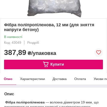
Фібра поліпропіленова, 12 мм (для зняття
напруги бетону)
В наявності
Код: 43049
Роздріб
387,89
₴/упаковка
Купити
Опис
Характеристики
Доставка
Оплата
Умови п
Опис
Фібра поліпропіленова
— волокна діаметром 19 мкм, що
виготовляються методом екструзії з поліпропіленового