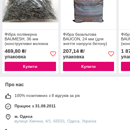
Фібра полімерна
Фібра базальтова
Фібр
BAUMESH, 36 мм
BAUCON, 24 мм (для
BAU
(конструктивні волокна
зняття напруги бетону)
(кон
для армування бетону)
для 
469,80
207,14
1 8
₴/
₴/
упаковка
упаковка
упа
Купити
Купити
Про нас
100% позитивних з 8 відгуків за рік
Працює з 31.08.2011
м. Одеса
вулиця Хімічна, 4/1, 65031, Одеса, Україна