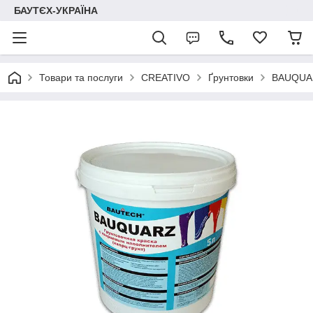
БАУТЄХ-УКРАЇНА
Товари та послуги
CREATIVO
Ґрунтовки
BAUQUART