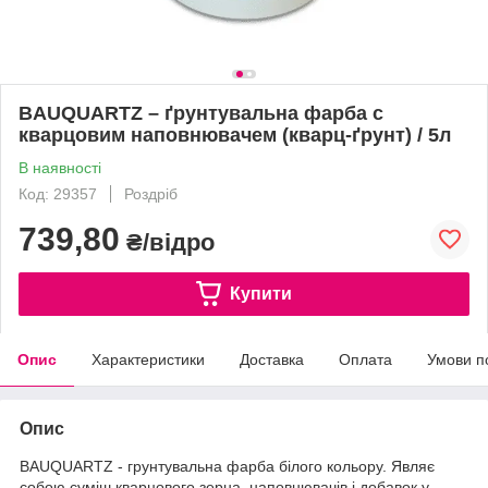
BAUQUARTZ – ґрунтувальна фарба c
кварцовим наповнювачем (кварц-ґрунт) / 5л
В наявності
Код: 29357
Роздріб
739,80
₴/відро
Купити
Опис
Характеристики
Доставка
Оплата
Умови п
Опис
BAUQUARTZ - грунтувальна фарба білого кольору. Являє
собою суміш кварцового зерна, наповнювачів і добавок у