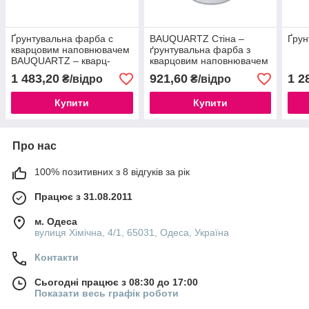
Ґрунтувальна фарба c
BAUQUARTZ Стіна –
Ґрун
кварцовим наповнювачем
ґрунтувальна фарба з
BAUQUARTZ – кварц-
кварцовим наповнювачем
ґрунт / 10л
(кварц-ґрунт) для стін / 5л
1 483,20
921,60
1 2
₴/відро
₴/відро
Купити
Купити
Про нас
100% позитивних з 8 відгуків за рік
Працює з 31.08.2011
м. Одеса
вулиця Хімічна, 4/1, 65031, Одеса, Україна
Контакти
Сьогодні працює з 08:30 до 17:00
Показати весь графік роботи